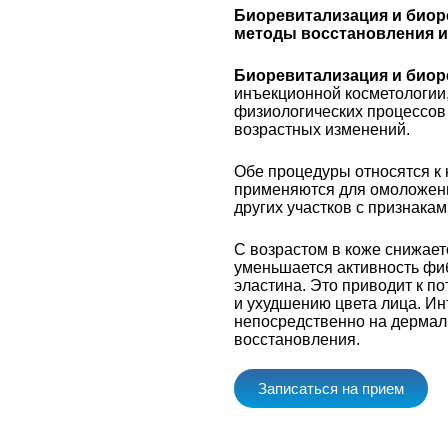
Биоревитализация и био
методы восстановления и
Биоревитализация и биор
инъекционной косметологии
физиологических процессов
возрастных изменений.
Обе процедуры относятся к
применяются для омоложения
других участков с признака
С возрастом в коже снижает
уменьшается активность фиб
эластина. Это приводит к п
и ухудшению цвета лица. И
непосредственно на дермал
восстановления.
Записаться на прием