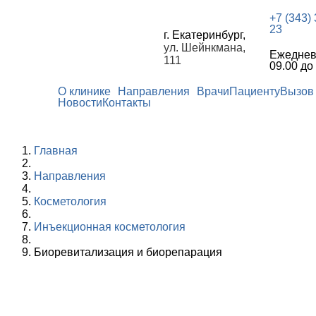
+7 (343)
23
г. Екатеринбург,
ул. Шейнкмана,
Ежеднев
111
09.00 до
О клинике
Направления
Врачи
Пациенту
Вызов 
Новости
Контакты
Главная
Направления
Косметология
Инъекционная косметология
Биоревитализация и биорепарация