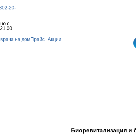
 302-20-
но с
 21.00
врача на дом
Прайс
Акции
Биоревитализация и 