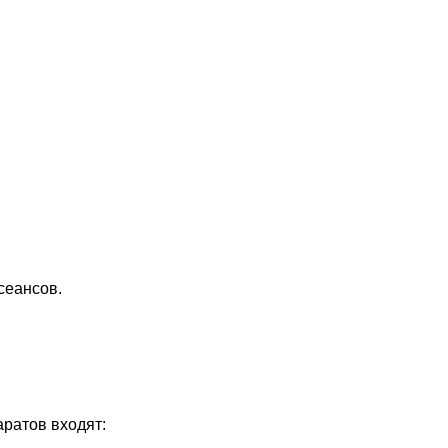
сеансов.
ратов входят: