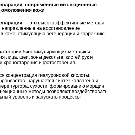
репарация: современные инъекционные
 омоложения кожи
епарация
— это высокоэффективные методы
, направленные на восстановление
 в коже, стимуляцию регенерации и коррекцию
 категории биостимулирующих методик и
 лица, шеи, зоны декольте, кистей рук и
ми хроностарения и фотостарения.
ся концентрация гиалуроновой кислоты,
робластов, нарушается синтез коллагена и
отере тургора, сухости, формированию морщин
нъекционные методы позволяют воздействовать
ьный уровень и запускать процессы