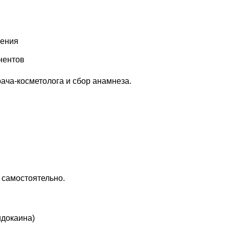
рения
нентов
ача-косметолога и сбор анамнеза.
 самостоятельно.
идокаина)