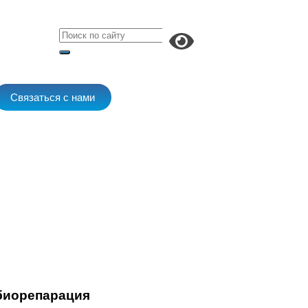
Связаться с нами
биорепарация