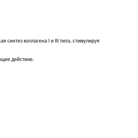
синтез коллагена I и III типа, стимулируя
ющее действие.