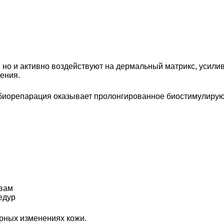
о и активно воздействуют на дермальный матрикс, усиливая 
ения.
, биорепарация оказывает пролонгированное биостимулиру
твам
едур
урных изменениях кожи.