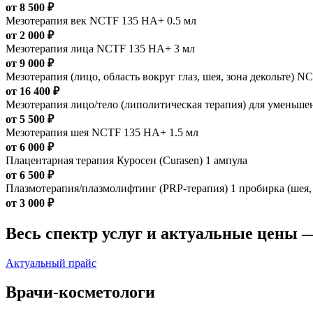
от 8 500 ₽
Мезотерапия век NCTF 135 HA+ 0.5 мл
от 2 000 ₽
Мезотерапия лица NCTF 135 HA+ 3 мл
от 9 000 ₽
Мезотерапия (лицо, область вокруг глаз, шея, зона декольте) 
от 16 400 ₽
Мезотерапия лицо/тело (липолитическая терапия) для уменьш
от 5 500 ₽
Мезотерапия шея NCTF 135 HA+ 1.5 мл
от 6 000 ₽
Плацентарная терапия Куросен (Curаsen) 1 ампула
от 6 500 ₽
Плазмотерапия/плазмолифтинг (PRP-терапия) 1 пробирка (шея,
от 3 000 ₽
Весь спектр услуг и актуальные цены 
Актуальный прайс
Врачи-косметологи