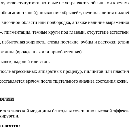
 чувство стянутости, которые не устраняются обычными кремам
обвисание тканей), появление «брылей», нечеткая линия нижне
, височной области или подбородка, а также наличие выраженно
 пигментация, темные круги под глазами, отсутствие естествен
избыточная жирность, следы постакне, рубцы и растяжки (стрии
т лица (врожденная или приобретенная).
ышек, ладоней или стоп.
после агрессивных аппаратных процедур, пилингов или пластич
ставляется врачом после тщательного анализа состояния кожи, 
огии
 эстетической медицины благодаря сочетанию высокой эффектив
 хирургии.
тносятся: