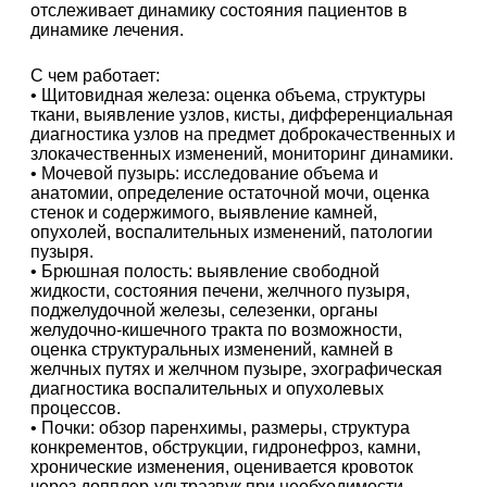
отслеживает динамику состояния пациентов в
динамике лечения.
С чем работает:
• Щитовидная железа: оценка объема, структуры
ткани, выявление узлов, кисты, дифференциальная
диагностика узлов на предмет доброкачественных и
злокачественных изменений, мониторинг динамики.
• Мочевой пузырь: исследование объема и
анатомии, определение остаточной мочи, оценка
стенок и содержимого, выявление камней,
опухолей, воспалительных изменений, патологии
пузыря.
• Брюшная полость: выявление свободной
жидкости, состояния печени, желчного пузыря,
поджелудочной железы, селезенки, органы
желудочно-кишечного тракта по возможности,
оценка структуральных изменений, камней в
желчных путях и желчном пузыре, эхографическая
диагностика воспалительных и опухолевых
процессов.
• Почки: обзор паренхимы, размеры, структура
конкрементов, обструкции, гидронефроз, камни,
хронические изменения, оценивается кровоток
через допплер-ультразвук при необходимости.