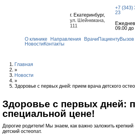
+7 (343)
23
г. Екатеринбург,
ул. Шейнкмана,
Ежеднев
111
09.00 до
О клинике
Направления
Врачи
Пациенту
Вызов 
Новости
Контакты
Главная
»
Новости
»
Здоровье с первых дней: прием врача детского осте
Здоровье с первых дней: 
специальной цене!
Дорогие родители! Мы знаем, как важно заложить крепки
детский остеопат.